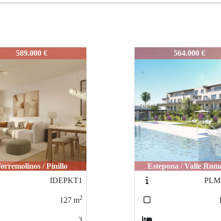
SPB1
IDEPSPB1
564.000 €
564.000 €
tepona / Valle Romano
Estepona / Valle Rom
PLMVRPP
PSILM
2
118
m
4