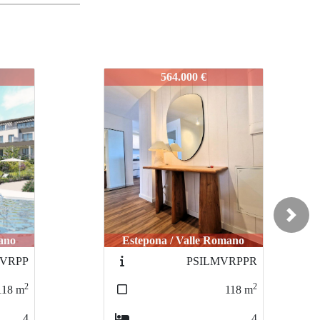
IDEPSPB1
670.000 €
Next
ano
Torremolinos / Pinillo
VRPPR
IDEPLMT154B
2
2
118
m
145
m
4
4