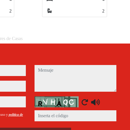
2
2
eres de Casas
mensaje
Captcha
e uso y
política de