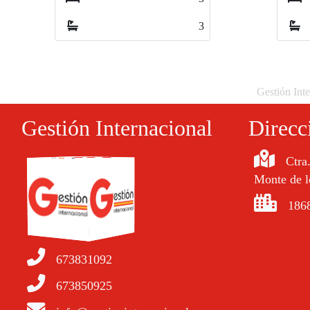
2
Gestión Inte
Gestión Internacional
Direcc
Ctra
Monte de l
1868
673831092
673850925