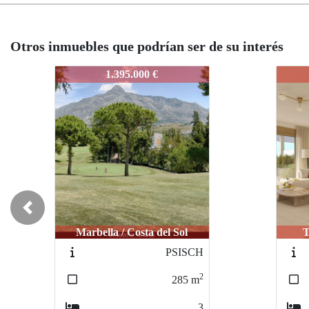
Otros inmuebles que podrían ser de su interés
IDEPSPB1
IDEP
589.000 €
Previous
Torremolinos / Pinillo
Es
IDEPKT1
2
127
m
3