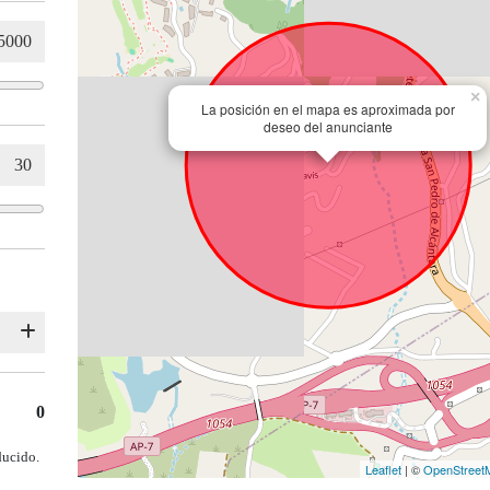
×
La posición en el mapa es aproximada por
deseo del anunciante
0
ducido.
Leaflet
| ©
OpenStreet