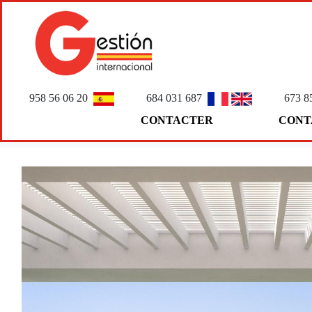
958 56 06 20
684 031 687
673 8
CONTACTER
CONT