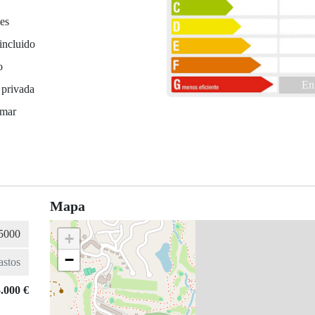
es
incluido
o
En
 privada
 mar
Mapa
+
−
.000 €