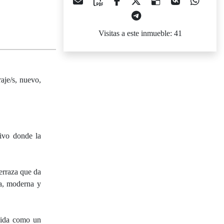
Visitas a este inmueble: 41
aje/s, nuevo,
sivo donde la
erraza que da
na, moderna y
ebida como un