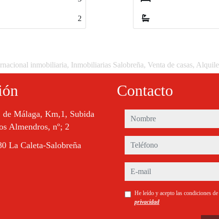
2
rnacional inmobiliaria, Inmobiliarias Salobreña, Venta de casas, Alquil
ión
Contacto
. de Málaga, Km,1, Subida
nombre
os Almendros, nº; 2
teléfono
0 La Caleta-Salobreña
e-mail
He leído y acepto las condiciones d
privacidad